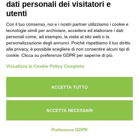
dati personali dei visitatori e
758
hits
utenti
Con il tuo consenso, noi e i nostri partner utilizziamo i cookie e
tecnologie simili per archiviare, accedere ed elaborare i dati
personali come, ad esempio, la visita al sito web o la
personalizzazione degli annunci. Poiché rispettiamo il tuo diritto
alla privacy, è possibile scegliere di non consentire alcuni tipi di
cookie. Clicca su preferenze GDPR per saperne di più.
Visualizza la Cookie Policy Completa
ACCETTA TUTTO
Fiera di San Giorgio - Caselette
ACCETTA NECESSARI
(TO)
Preferenze GDPR