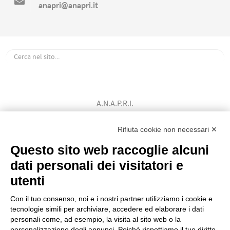
anapri@anapri.it
A.N.A.P.R.I.
Associazione Nazionale Allevatori
Bovini di Razza Pezzata Rossa Italiana
Rifiuta cookie non necessari ✕
(Ente Morale D.P.R. n. 147 del 12/02/1964)
Questo sito web raccoglie alcuni
Codice Fiscale: 80009310303
dati personali dei visitatori e
utenti
Con il tuo consenso, noi e i nostri partner utilizziamo i cookie e
tecnologie simili per archiviare, accedere ed elaborare i dati
personali come, ad esempio, la visita al sito web o la
personalizzazione degli annunci. Poiché rispettiamo il tuo diritto