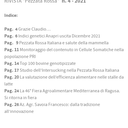
n. 4 - 2021
RIVISTA "Pezzata Rossa"
Indice:
Pag. 4
Grazie Claudio…
Pag. 6
Indici genetici Anapri uscita Dicembre 2021
Pag. 9
Pezzata Rossa Italiana e salute della mammella
Pag. 11
Monitoraggio del contenuto in Cellule Somatiche nella
popolazione PRI
Pag. 14
Top 100 bovine genotipizzate
Pag. 17
Studio dell’Intersucking nella Pezzata Rossa Italiana
Pag. 20
La valutazione dell’efficienza alimentare nelle stalle da
latte
Pag. 24
La 46° Fiera Agroalimentare Mediterranea di Ragusa.
Si ritorna in fiera
Pag. 26
Az. Agr. Savoia Francesco: dalla tradizione
all’innovazione