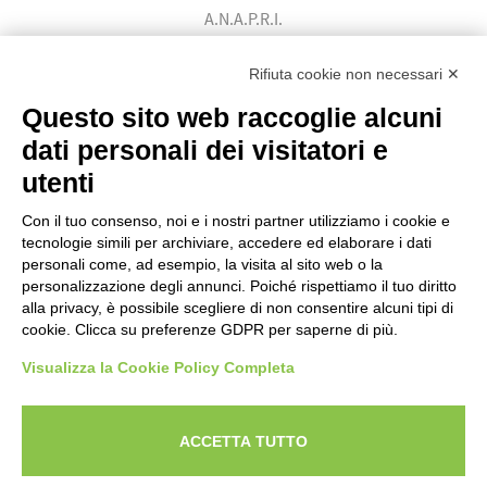
A.N.A.P.R.I.
Associazione Nazionale Allevatori
Bovini di Razza Pezzata Rossa Italiana
Rifiuta cookie non necessari ✕
(Ente Morale D.P.R. n. 147 del 12/02/1964)
Questo sito web raccoglie alcuni
Codice Fiscale: 80009310303
dati personali dei visitatori e
utenti
Con il tuo consenso, noi e i nostri partner utilizziamo i cookie e
tecnologie simili per archiviare, accedere ed elaborare i dati
personali come, ad esempio, la visita al sito web o la
personalizzazione degli annunci. Poiché rispettiamo il tuo diritto
alla privacy, è possibile scegliere di non consentire alcuni tipi di
cookie. Clicca su preferenze GDPR per saperne di più.
Visualizza la Cookie Policy Completa
Powered by
ANAPRI Webmaster
ACCETTA TUTTO