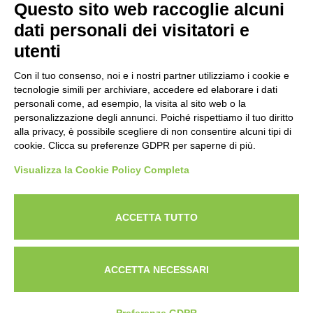
Questo sito web raccoglie alcuni
Codice Fiscale: 80009310303
dati personali dei visitatori e
utenti
Con il tuo consenso, noi e i nostri partner utilizziamo i cookie e
tecnologie simili per archiviare, accedere ed elaborare i dati
personali come, ad esempio, la visita al sito web o la
personalizzazione degli annunci. Poiché rispettiamo il tuo diritto
alla privacy, è possibile scegliere di non consentire alcuni tipi di
cookie. Clicca su preferenze GDPR per saperne di più.
Visualizza la Cookie Policy Completa
Powered by
ANAPRI Webmaster
ACCETTA TUTTO
ACCETTA NECESSARI