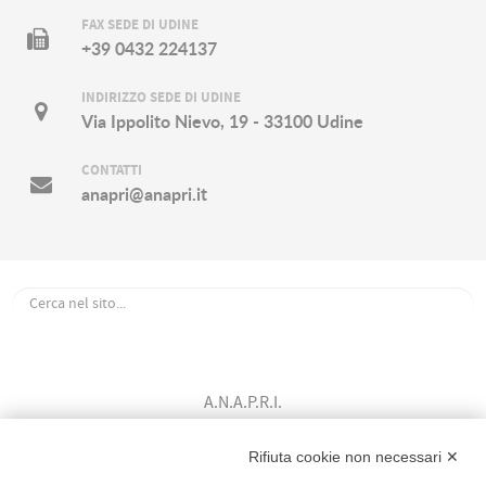
FAX SEDE DI UDINE
+39 0432 224137
INDIRIZZO SEDE DI UDINE
Via Ippolito Nievo, 19 - 33100 Udine
CONTATTI
anapri@anapri.it
A.N.A.P.R.I.
Associazione Nazionale Allevatori
Bovini di Razza Pezzata Rossa Italiana
Rifiuta cookie non necessari ✕
(Ente Morale D.P.R. n. 147 del 12/02/1964)