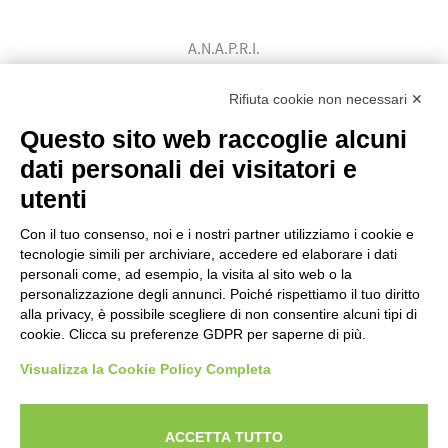
A.N.A.P.R.I.
Associazione Nazionale Allevatori
Bovini di Razza Pezzata Rossa Italiana
Rifiuta cookie non necessari ✕
(Ente Morale D.P.R. n. 147 del 12/02/1964)
Questo sito web raccoglie alcuni
Codice Fiscale: 80009310303
dati personali dei visitatori e
utenti
Con il tuo consenso, noi e i nostri partner utilizziamo i cookie e
tecnologie simili per archiviare, accedere ed elaborare i dati
personali come, ad esempio, la visita al sito web o la
personalizzazione degli annunci. Poiché rispettiamo il tuo diritto
alla privacy, è possibile scegliere di non consentire alcuni tipi di
cookie. Clicca su preferenze GDPR per saperne di più.
Visualizza la Cookie Policy Completa
Powered by
ANAPRI Webmaster
ACCETTA TUTTO