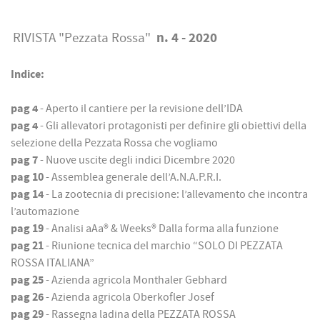
n. 4 - 2020
RIVISTA "Pezzata Rossa"
Indice:
pag 4
- Aperto il cantiere per la revisione dell’IDA
pag 4
- Gli allevatori protagonisti per definire gli obiettivi della
selezione della Pezzata Rossa che vogliamo
pag 7
- Nuove uscite degli indici Dicembre 2020
pag 10
- Assemblea generale dell’A.N.A.P.R.I.
pag 14
- La zootecnia di precisione: l’allevamento che incontra
l’automazione
pag 19
- Analisi aAa® & Weeks® Dalla forma alla funzione
pag 21
- Riunione tecnica del marchio “SOLO DI PEZZATA
ROSSA ITALIANA”
pag 25
- Azienda agricola Monthaler Gebhard
pag 26
- Azienda agricola Oberkofler Josef
pag 29
- Rassegna ladina della PEZZATA ROSSA