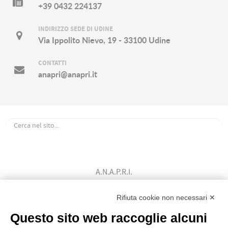
+39 0432 224137
INDIRIZZO SEDE DI UDINE
Via Ippolito Nievo, 19 - 33100 Udine
CONTATTI
anapri@anapri.it
A.N.A.P.R.I.
Associazione Nazionale Allevatori
Bovini di Razza Pezzata Rossa Italiana
Rifiuta cookie non necessari ✕
(Ente Morale D.P.R. n. 147 del 12/02/1964)
Questo sito web raccoglie alcuni
Codice Fiscale: 80009310303