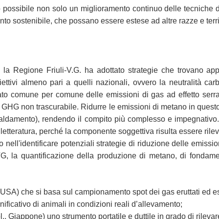
do possibile non solo un miglioramento continuo delle tecniche 
to sostenibile, che possano essere estese ad altre razze e territ
nti la Regione Friuli-V.G. ha adottato strategie che trovano a
vi almeno pari a quelli nazionali, ovvero la neutralità carboni
gliato comune per comune delle emissioni di gas ad effetto ser
n GHG non trascurabile. Ridurre le emissioni di metano in questo
riscaldamento), rendendo il compito più complesso e impegnativo
letteratura, perché la componente soggettiva risulta essere rile
rio nell'identificare potenziali strategie di riduzione delle emiss
a quantificazione della produzione di metano, di fondament
USA) che si basa sul campionamento spot dei gas eruttati ed es
ficativo di animali in condizioni reali d’allevamento;
Giappone) uno strumento portatile e duttile in grado di rilevar