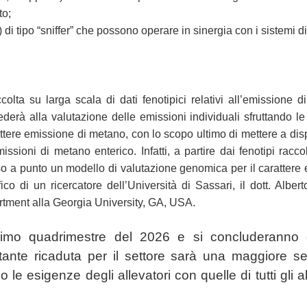
to;
 di tipo “sniffer” che possono operare in sinergia con i sistemi 
ccolta su larga scala di dati fenotipici relativi all’emissione 
derà alla valutazione delle emissioni individuali sfruttando le 
carattere emissione di metano, con lo scopo ultimo di mettere a disp
issioni di metano enterico. Infatti, a partire dai fenotipi racc
sso a punto un modello di valutazione genomica per il carattere
co di un ricercatore dell’Università di Sassari, il dott. Albe
tment alla Georgia University, GA, USA.
 primo quadrimestre del 2026 e si concluderanno 
rtante ricaduta per il settore sarà una maggiore se
e esigenze degli allevatori con quelle di tutti gli altr