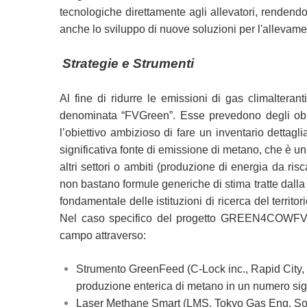
tecnologiche direttamente agli allevatori, renden
anche lo sviluppo di nuove soluzioni per l'allevamen
Strategie e Strumenti
Al fine di ridurre le emissioni di gas climaltera
denominata “FVGreen”. Esse prevedono degli obietti
l’obiettivo ambizioso di fare un inventario detta
significativa fonte di emissione di metano, che è u
altri settori o ambiti (produzione di energia da 
non bastano formule generiche di stima tratte dalla 
fondamentale delle istituzioni di ricerca del territo
Nel caso specifico del progetto GREEN4COWFVG, l
campo attraverso:
Strumento GreenFeed (C-Lock inc., Rapid City, 
produzione enterica di metano in un numero signi
Laser Methane Smart (LMS, Tokyo Gas Eng. Sol., 