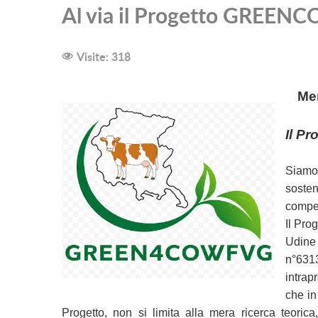
Al via il Progetto GREE
Visite: 318
Men
Il Pr
Siamo 
sosten
compet
Il Pro
Udine
n°6313
intrap
che in
Progetto, non si limita alla mera ricerca teorica,