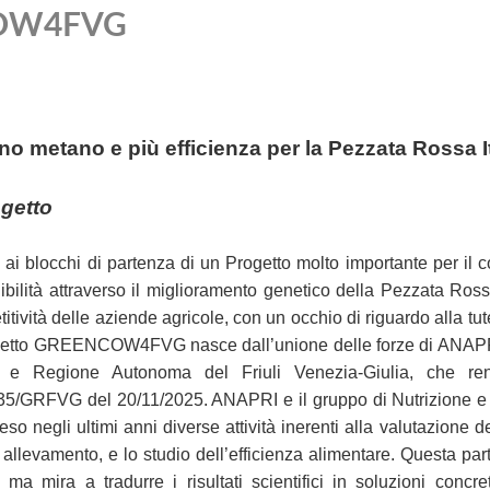
NCOW4FVG
o metano e più efficienza per la Pezzata Rossa Ita
ogetto
ai blocchi di partenza di un Progetto molto importante per il 
ibilità attraverso il miglioramento genetico della Pezzata Rossa
itività delle aziende agricole, con un occhio di riguardo alla tute
getto GREENCOW4FVG nasce dall’unione delle forze di ANAPRI, i
 e Regione Autonoma del Friuli Venezia-Giulia, che ren
5/GRFVG del 20/11/2025. ANAPRI e il gruppo di Nutrizione e 
reso negli ultimi anni diverse attività inerenti alla valutazione 
 allevamento, e lo studio dell’efficienza alimentare. Questa pa
 ma mira a tradurre i risultati scientifici in soluzioni concr