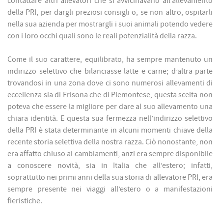
contattare altri allevatori che si avvicinavano all’allevamento
della PRI, per dargli preziosi consigli o, se non altro, ospitarli
nella sua azienda per mostrargli i suoi animali potendo vedere
con i loro occhi quali sono le reali potenzialità della razza.
Come il suo carattere, equilibrato, ha sempre mantenuto un
indirizzo selettivo che bilanciasse latte e carne; d’altra parte
trovandosi in una zona dove ci sono numerosi allevamenti di
eccellenza sia di Frisona che di Piemontese, questa scelta non
poteva che essere la migliore per dare al suo allevamento una
chiara identità. E questa sua fermezza nell’indirizzo selettivo
della PRI è stata determinante in alcuni momenti chiave della
recente storia selettiva della nostra razza. Ciò nonostante, non
era affatto chiuso ai cambiamenti, anzi era sempre disponibile
a conoscere novità, sia in Italia che all’estero; infatti,
soprattutto nei primi anni della sua storia di allevatore PRI, era
sempre presente nei viaggi all’estero o a manifestazioni
fieristiche.