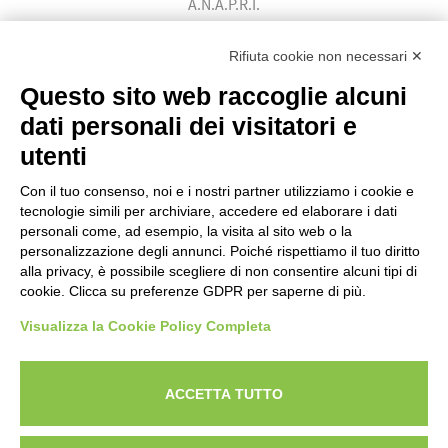
A.N.A.P.R.I.
Associazione Nazionale Allevatori
Bovini di Razza Pezzata Rossa Italiana
Rifiuta cookie non necessari ✕
(Ente Morale D.P.R. n. 147 del 12/02/1964)
Questo sito web raccoglie alcuni
Codice Fiscale: 80009310303
dati personali dei visitatori e
utenti
Con il tuo consenso, noi e i nostri partner utilizziamo i cookie e
tecnologie simili per archiviare, accedere ed elaborare i dati
personali come, ad esempio, la visita al sito web o la
personalizzazione degli annunci. Poiché rispettiamo il tuo diritto
alla privacy, è possibile scegliere di non consentire alcuni tipi di
cookie. Clicca su preferenze GDPR per saperne di più.
Visualizza la Cookie Policy Completa
Powered by
ANAPRI Webmaster
ACCETTA TUTTO