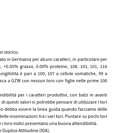
ei storico.
to in Germania per alcuni caratteri, in particolare per
tte, +0.05% grasso, 0.00% proteine, 108, 101, 101, 116
ungibilità è pari a 100, 107 a cellule somatiche, 99 a
desca a GZW con nessun toro con figlie nelle prime 100
bilità per i caratteri produttivi, con balzi in avanti
 di questi valori si potrebbe pensare di utilizzare i tori
brio debba essere la linea guida quando facciamo delle
delle inseminazioni tra i vari tori. Puntare su pochi tori
 i loro indici presentano una buona attendibilità.
ne Duplice Attitudine (IDA).