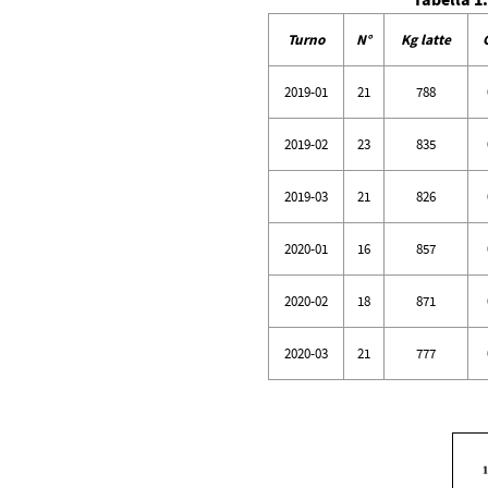
Tabella 1:
Turno
N°
Kg latte
2019-01
21
788
2019-02
23
835
2019-03
21
826
2020-01
16
857
2020-02
18
871
2020-03
21
777