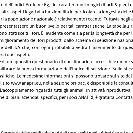
ell’indici Proteine Kg, dei caratteri morfologici di arti & piedi e 
ltri aspetti legati alla funzionalità in particolare la longevità dell
r la popolazione nazionale è relativamente recente. Tuttavia negli ann
resentassero un buon livello per tali caratteristiche. La tabella 1 ri
ono stati scelti i tori. E’ evidente come sia per la longevità che per la
iglioramento dei tori prodotti dallo schema di selezione nazional
e dell’IDA che, con ogni probabilità vedrà l’inserimento di queste
ti due aspetti.
ne di un apposito questionario (il questionario è accessibile online s
 calibrare la nuova formulazione dell’indice di selezione.
Sullo stess
ssifiche. Le medesime informazioni si possono trovare sul sito del 
l sito
www.anapri.eu
, nella sezione pri-pac, è disponibile la consul
ccoppiamento riguarda tutti gli animali in attività riproduttiva; la
one di piani aziendali specifici, per i soci ANAPRI, è gratuita Contat