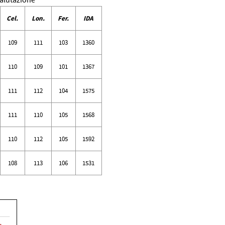
 valutazione
Cel.
Lon.
Fer.
IDA
109
111
103
1360
110
109
101
1367
111
112
104
1575
111
110
105
1568
110
112
105
1592
108
113
106
1531