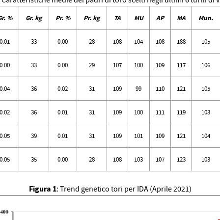
Caratteristiche medie dei padri di toro scelti negli ultimi 6 turni di
Gr. %
Gr. kg
Pr. %
Pr. kg
TA
MU
AP
MA
Mun.
0.01
33
0.00
28
108
104
108
188
105
0.00
33
0.00
29
107
100
109
117
106
0.04
36
0.02
31
109
99
110
121
105
0.02
36
0.01
31
109
100
111
119
103
0.05
39
0.01
31
109
101
109
121
104
0.05
35
0.00
28
108
103
107
123
103
Figura 1
: Trend genetico tori per IDA (Aprile 2021)