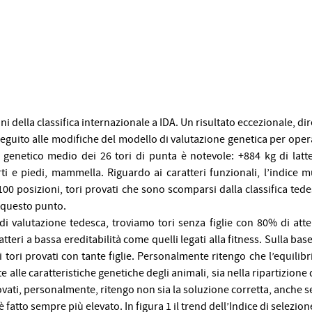
i della classifica internazionale a IDA. Un risultato eccezionale, dir
seguito alle modifiche del modello di valutazione genetica per opera
llo genetico medio dei 26 tori di punta è notevole: +884 kg di la
arti e piedi, mammella. Riguardo ai caratteri funzionali, l’indice m
 100 posizioni, tori provati che sono scomparsi dalla classifica te
a questo punto.
i valutazione tedesca, troviamo tori senza figlie con 80% di attendi
teri a bassa ereditabilità come quelli legati alla fitness. Sulla base
 i tori provati con tante figlie. Personalmente ritengo che l’equili
 alle caratteristiche genetiche degli animali, sia nella ripartizione 
ati, personalmente, ritengo non sia la soluzione corretta, anche se
i è fatto sempre più elevato. In figura 1 il trend dell’Indice di selezio