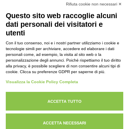
Bovini di Razza Pezzata Rossa Italiana
Rifiuta cookie non necessari ✕
(Ente Morale D.P.R. n. 147 del 12/02/1964)
Questo sito web raccoglie alcuni
Codice Fiscale: 80009310303
dati personali dei visitatori e
utenti
Con il tuo consenso, noi e i nostri partner utilizziamo i cookie e
tecnologie simili per archiviare, accedere ed elaborare i dati
personali come, ad esempio, la visita al sito web o la
personalizzazione degli annunci. Poiché rispettiamo il tuo diritto
alla privacy, è possibile scegliere di non consentire alcuni tipi di
cookie. Clicca su preferenze GDPR per saperne di più.
Visualizza la Cookie Policy Completa
Powered by
ANAPRI Webmaster
ACCETTA TUTTO
ACCETTA NECESSARI