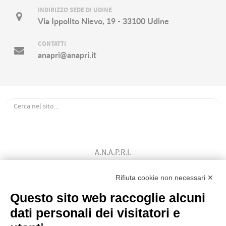
INDIRIZZO SEDE DI UDINE
Via Ippolito Nievo, 19 - 33100 Udine
CONTATTI
anapri@anapri.it
A.N.A.P.R.I.
Associazione Nazionale Allevatori
Bovini di Razza Pezzata Rossa Italiana
Rifiuta cookie non necessari ✕
(Ente Morale D.P.R. n. 147 del 12/02/1964)
Questo sito web raccoglie alcuni
Codice Fiscale: 80009310303
dati personali dei visitatori e