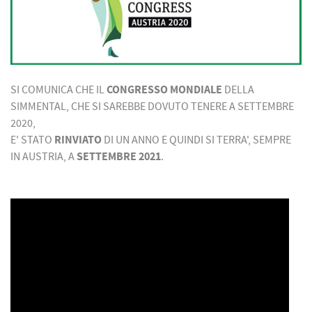
SI COMUNICA CHE IL
CONGRESSO MONDIALE
DELLA
SIMMENTAL, CHE SI SAREBBE DOVUTO TENERE A SETTEMBRE
2020,
E' STATO
RINVIATO
DI UN ANNO E QUINDI SI TERRA', SEMPRE
IN AUSTRIA, A
SETTEMBRE 2021
.