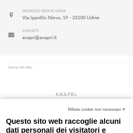
INDIRIZZO SEDE DI UDINE
Via Ippolito Nievo, 19 - 33100 Udine
CONTATTI
anapri@anapri.it
A.N.A.P.R.I.
Associazione Nazionale Allevatori
Bovini di Razza Pezzata Rossa Italiana
Rifiuta cookie non necessari ✕
(Ente Morale D.P.R. n. 147 del 12/02/1964)
Questo sito web raccoglie alcuni
Codice Fiscale: 80009310303
dati personali dei visitatori e