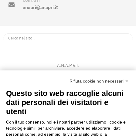
CONTATTI
anapri@anapri.it
A.N.A.P.R.I.
Associazione Nazionale Allevatori
Bovini di Razza Pezzata Rossa Italiana
Rifiuta cookie non necessari ✕
(Ente Morale D.P.R. n. 147 del 12/02/1964)
Questo sito web raccoglie alcuni
Codice Fiscale: 80009310303
dati personali dei visitatori e
utenti
Con il tuo consenso, noi e i nostri partner utilizziamo i cookie e
tecnologie simili per archiviare, accedere ed elaborare i dati
personali come, ad esempio, la visita al sito web o la