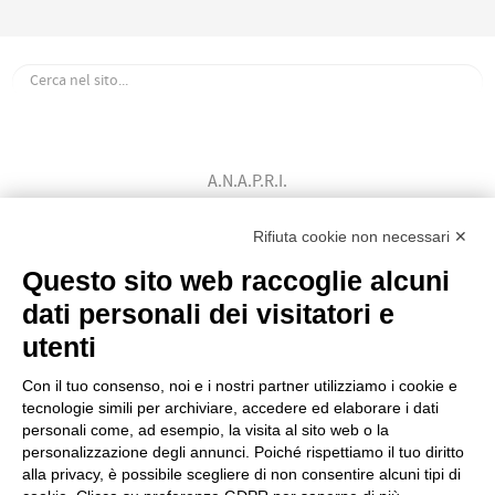
A.N.A.P.R.I.
Associazione Nazionale Allevatori
Bovini di Razza Pezzata Rossa Italiana
Rifiuta cookie non necessari ✕
(Ente Morale D.P.R. n. 147 del 12/02/1964)
Questo sito web raccoglie alcuni
Codice Fiscale: 80009310303
dati personali dei visitatori e
utenti
Con il tuo consenso, noi e i nostri partner utilizziamo i cookie e
tecnologie simili per archiviare, accedere ed elaborare i dati
personali come, ad esempio, la visita al sito web o la
personalizzazione degli annunci. Poiché rispettiamo il tuo diritto
alla privacy, è possibile scegliere di non consentire alcuni tipi di