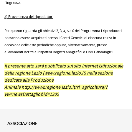
l’ingrasso.
5) Provenienza dei riproduttori
Per quanto riguarda gli obiettivi 2, 3, 4, 5 e 6 del Programma i riproduttori
potranno essere acquistati presso i Centri Genetici di ciascuna razza in
occasione delle aste periodiche oppure, alternativamente, presso
allevamenti iscritti ai rispettivi Registri Anagrafici o Libri Genealogici.
Il presente atto sarà pubblicato sul sito internet istituzionale
della regione Lazio (www.regione.lazio.it) nella sezione
dedicata alla Produzione
Animale
http://www.regione.lazio.it/rl_agricoltura/?
vw=newsDettaglio&id=1305
ASSOCIAZIONE