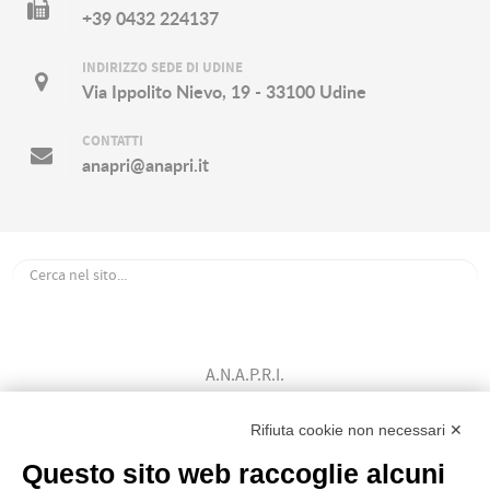
+39 0432 224137
INDIRIZZO SEDE DI UDINE
Via Ippolito Nievo, 19 - 33100 Udine
CONTATTI
anapri@anapri.it
A.N.A.P.R.I.
Associazione Nazionale Allevatori
Bovini di Razza Pezzata Rossa Italiana
Rifiuta cookie non necessari ✕
(Ente Morale D.P.R. n. 147 del 12/02/1964)
Questo sito web raccoglie alcuni
Codice Fiscale: 80009310303