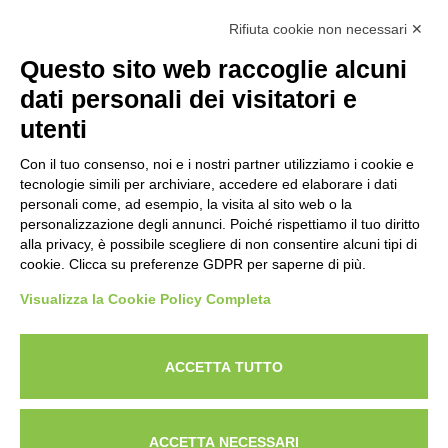
Associazione Nazionale Allevatori
Rifiuta cookie non necessari ✕
Bovini di Razza Pezzata Rossa Italiana
(Ente Morale D.P.R. n. 147 del 12/02/1964)
Questo sito web raccoglie alcuni
Codice Fiscale: 80009310303
dati personali dei visitatori e
utenti
Con il tuo consenso, noi e i nostri partner utilizziamo i cookie e
tecnologie simili per archiviare, accedere ed elaborare i dati
personali come, ad esempio, la visita al sito web o la
personalizzazione degli annunci. Poiché rispettiamo il tuo diritto
alla privacy, è possibile scegliere di non consentire alcuni tipi di
cookie. Clicca su preferenze GDPR per saperne di più.
Visualizza la Cookie Policy Completa
Powered by
ANAPRI Webmaster
ACCETTA TUTTO
ACCETTA NECESSARI