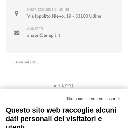
INDIRIZZO SEDE DI UDINE
Via Ippolito Nievo, 19 - 33100 Udine
CONTATTI
anapri@anapri.it
A.N.A.P.R.I.
Associazione Nazionale Allevatori
Rifiuta cookie non necessari ✕
Bovini di Razza Pezzata Rossa Italiana
(Ente Morale D.P.R. n. 147 del 12/02/1964)
Questo sito web raccoglie alcuni
Codice Fiscale: 80009310303
dati personali dei visitatori e
utenti