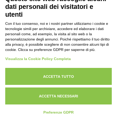
Codice Fiscale: 80009310303
dati personali dei visitatori e
utenti
Con il tuo consenso, noi e i nostri partner utilizziamo i cookie e
tecnologie simili per archiviare, accedere ed elaborare i dati
personali come, ad esempio, la visita al sito web o la
personalizzazione degli annunci. Poiché rispettiamo il tuo diritto
alla privacy, è possibile scegliere di non consentire alcuni tipi di
cookie. Clicca su preferenze GDPR per saperne di più.
Visualizza la Cookie Policy Completa
Powered by
ANAPRI Webmaster
ACCETTA TUTTO
ACCETTA NECESSARI
Preferenze GDPR