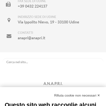
FAX SEDE DI UDINE
+39 0432 224137
INDIRIZZO SEDE DI UDINE
Via Ippolito Nievo, 19 - 33100 Udine
CONTATTI
anapri@anapri.it
A.N.A.P.R.I.
Associazione Nazionale Allevatori
Bovini di Razza Pezzata Rossa Italiana
Rifiuta cookie non necessari ✕
(Ente Morale D.P.R. n. 147 del 12/02/1964)
Questo sito web raccoglie alcuni