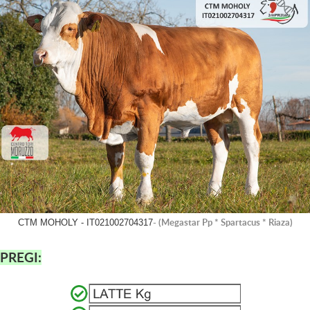
- (Megastar Pp * Spartacus * Riaza)
CTM MOHOLY - IT021002704317
PREGI: