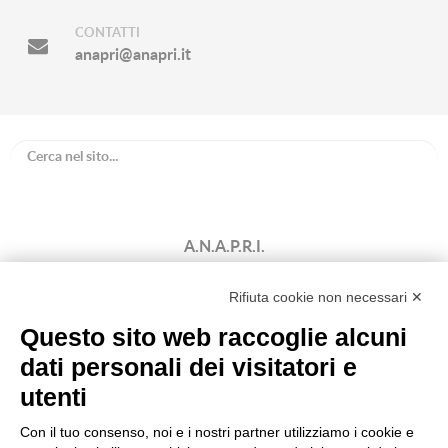
CONTATTI
anapri@anapri.it
A.N.A.P.R.I.
Associazione Nazionale Allevatori
Bovini di Razza Pezzata Rossa Italiana
Rifiuta cookie non necessari ✕
(Ente Morale D.P.R. n. 147 del 12/02/1964)
Questo sito web raccoglie alcuni
Codice Fiscale: 80009310303
dati personali dei visitatori e
utenti
Con il tuo consenso, noi e i nostri partner utilizziamo i cookie e