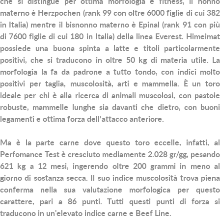
che si distingue per ottima morfologia e fitness, il nonno
materno è Herzpochen (rank 99 con oltre 6000 figlie di cui 382
in Italia) mentre il bisnonno materno è Epinal (rank 91 con più
di 7600 figlie di cui 180 in Italia) della linea Everest. Himeimat
possiede una buona spinta a latte e titoli particolarmente
positivi, che si traducono in oltre 50 kg di materia utile. La
morfologia la fa da padrone a tutto tondo, con indici molto
positivi per taglia, muscolosità, arti e mammella. È un toro
ideale per chi è alla ricerca di animali muscolosi, con pastoie
robuste, mammelle lunghe sia davanti che dietro, con buoni
legamenti e ottima forza dell’attacco anteriore.
Ma è la parte carne dove questo toro eccelle, infatti, al
Perfomance Test è cresciuto mediamente 2.028 gr/gg, pesando
621 kg a 12 mesi, ingerendo oltre 200 grammi in meno al
giorno di sostanza secca. Il suo indice muscolosità trova piena
conferma nella sua valutazione morfologica per questo
carattere, pari a 86 punti. Tutti questi punti di forza si
traducono in un'elevato indice carne e Beef Line.