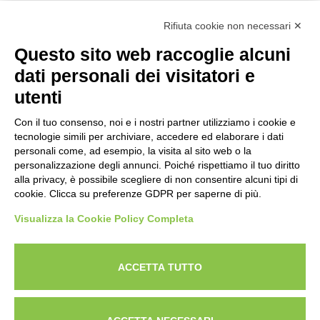
Associazione Nazionale Allevatori
Bovini di Razza Pezzata Rossa Italiana
Rifiuta cookie non necessari ✕
(Ente Morale D.P.R. n. 147 del 12/02/1964)
Questo sito web raccoglie alcuni
Codice Fiscale: 80009310303
dati personali dei visitatori e
utenti
Con il tuo consenso, noi e i nostri partner utilizziamo i cookie e
tecnologie simili per archiviare, accedere ed elaborare i dati
personali come, ad esempio, la visita al sito web o la
personalizzazione degli annunci. Poiché rispettiamo il tuo diritto
alla privacy, è possibile scegliere di non consentire alcuni tipi di
cookie. Clicca su preferenze GDPR per saperne di più.
Visualizza la Cookie Policy Completa
Powered by
ANAPRI Webmaster
ACCETTA TUTTO