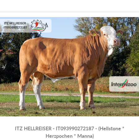
ITZ HELLREISER - IT093990272187 - (Hellstone *
Herzpochen * Manna)