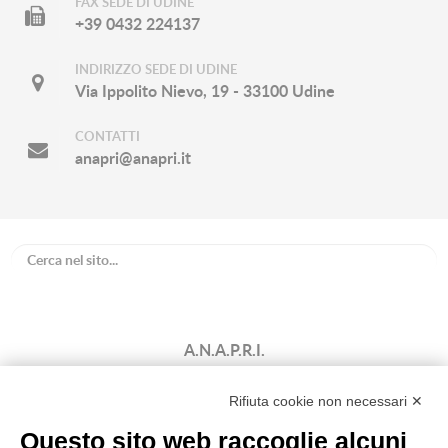
FAX SEDE DI UDINE
+39 0432 224137
INDIRIZZO SEDE DI UDINE
Via Ippolito Nievo, 19 - 33100 Udine
CONTATTI
anapri@anapri.it
A.N.A.P.R.I.
Associazione Nazionale Allevatori
Bovini di Razza Pezzata Rossa Italiana
Rifiuta cookie non necessari ✕
(Ente Morale D.P.R. n. 147 del 12/02/1964)
Questo sito web raccoglie alcuni
Codice Fiscale: 80009310303