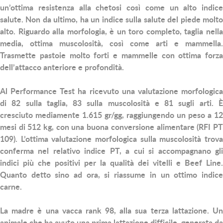
un’ottima resistenza alla chetosi così come un alto indice
salute. Non da ultimo, ha un indice sulla salute del piede molto
alto. Riguardo alla morfologia, è un toro completo, taglia nella
media, ottima muscolosità, così come arti e mammella.
Trasmette pastoie molto forti e mammelle con ottima forza
dell’attacco anteriore e profondità.
Al Performance Test ha ricevuto una valutazione morfologica
di 82 sulla taglia, 83 sulla muscolosità e 81 sugli arti. È
cresciuto mediamente 1.615 gr/gg, raggiungendo un peso a 12
mesi di 512 kg, con una buona conversione alimentare (RFI PT
109). L’ottima valutazione morfologica sulla muscolosità trova
conferma nel relativo indice PT, a cui si accompagnano gli
indici più che positivi per la qualità dei vitelli e Beef Line.
Quanto detto sino ad ora, si riassume in un ottimo indice
carne.
La madre è una vacca rank 98, alla sua terza lattazione. Un
animale che ha avuto una prima lattazione difficile, generata da