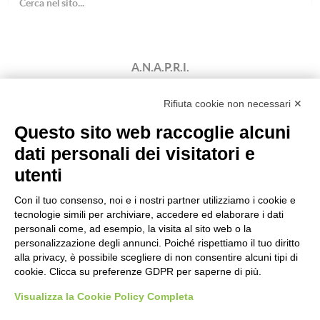
A.N.A.P.R.I.
Associazione Nazionale Allevatori
Bovini di Razza Pezzata Rossa Italiana
Rifiuta cookie non necessari ✕
(Ente Morale D.P.R. n. 147 del 12/02/1964)
Questo sito web raccoglie alcuni
Codice Fiscale: 80009310303
dati personali dei visitatori e
utenti
Con il tuo consenso, noi e i nostri partner utilizziamo i cookie e
tecnologie simili per archiviare, accedere ed elaborare i dati
personali come, ad esempio, la visita al sito web o la
personalizzazione degli annunci. Poiché rispettiamo il tuo diritto
alla privacy, è possibile scegliere di non consentire alcuni tipi di
cookie. Clicca su preferenze GDPR per saperne di più.
Visualizza la Cookie Policy Completa
Powered by
ANAPRI Webmaster