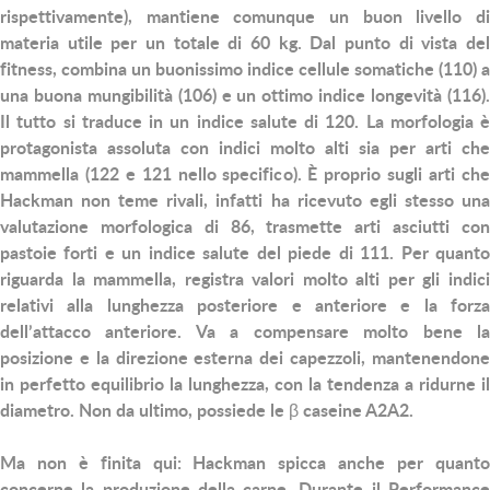
rispettivamente), mantiene comunque un buon livello di
materia utile per un totale di 60 kg. Dal punto di vista del
fitness, combina un buonissimo indice cellule somatiche (110) a
una buona mungibilità (106) e un ottimo indice longevità (116).
Il tutto si traduce in un indice salute di 120. La morfologia è
protagonista assoluta con indici molto alti sia per arti che
mammella (122 e 121 nello specifico). È proprio sugli arti che
Hackman non teme rivali, infatti ha ricevuto egli stesso una
valutazione morfologica di 86, trasmette arti asciutti con
pastoie forti e un indice salute del piede di 111. Per quanto
riguarda la mammella, registra valori molto alti per gli indici
relativi alla lunghezza posteriore e anteriore e la forza
dell’attacco anteriore. Va a compensare molto bene la
posizione e la direzione esterna dei capezzoli, mantenendone
in perfetto equilibrio la lunghezza, con la tendenza a ridurne il
diametro. Non da ultimo, possiede le β caseine A2A2.
Ma non è finita qui: Hackman spicca anche per quanto
concerne la produzione della carne. Durante il Performance