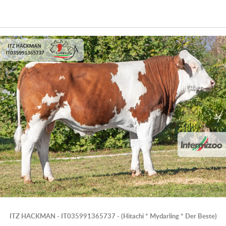
ITZ HACKMAN - IT035991365737 - (Hitachi * Mydarling * Der Beste)